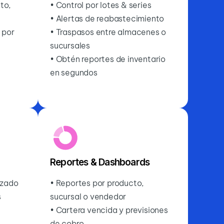
to,
• Control por lotes & series
• Alertas de reabastecimiento
d por
• Traspasos entre almacenes o
sucursales
• Obtén reportes de inventario
en segundos
Reportes & Dashboards
izado
• Reportes por producto,
s
sucursal o vendedor
• Cartera vencida y previsiones
de cobro