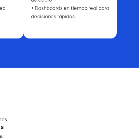
rea
• Dashboards en tiempo real para
decisiones rápidas
pos.
as
e.