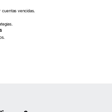
ar cuentas vencidas.
tegias.
s
os.