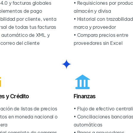
 4.0 y facturas globales
• Requisiciones por produc
plementos de pago
almacén y divisa
bilidad por cliente, venta
• Historial con trazabilida
rsal de todas tus facturas
marca y proveedor
o automático de XML y
• Compara precios entre
 correo del cliente
proveedores sin Excel
es y Crédito
Finanzas
ación de listas de precios
• Flujo de efectivo central
itos en moneda nacional o
• Conciliaciones bancaria
jera
automáticas
orial completo de compras
• Pagos a proveedores