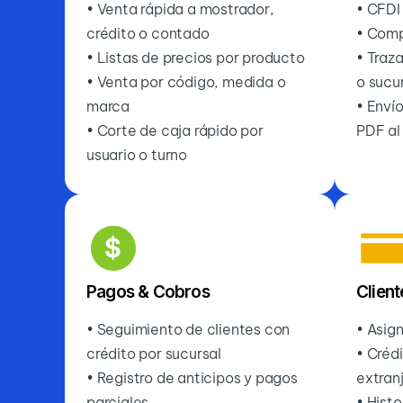
• Venta rápida a mostrador,
• CFDI
crédito o contado
• Com
• Listas de precios por producto
• Traza
• Venta por código, medida o
o sucu
marca
• Enví
• Corte de caja rápido por
PDF al
usuario o turno
Pagos & Cobros
Client
• Seguimiento de clientes con
• Asign
crédito por sucursal
• Créd
• Registro de anticipos y pagos
extran
parciales
• Hist