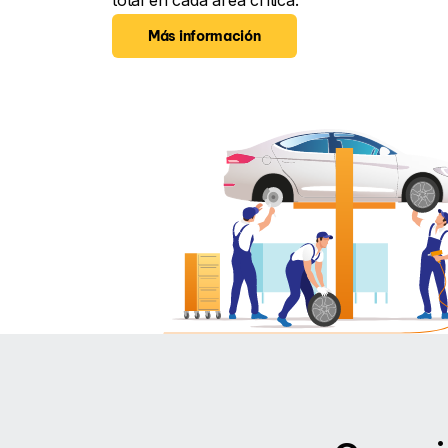
total en cada área crítica.
Más información