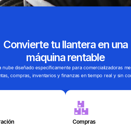
Convierte tu llantera en una
máquina rentable
la nube diseñado específicamente para comercializadoras m
ntas, compras, inventarios y finanzas en tiempo real y sin co
ración
Compras