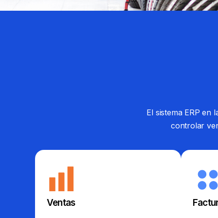
El sistema ERP en 
controlar ve
Ventas
Factu